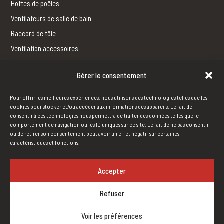
Hottes de poêles
Ventilateurs de salle de bain
Raccord de tôle
Ventilation accessoires
Gérer le consentement
FERBLANTERIE
Fabrication
Pour offrir les meilleures expériences, nous utilisons des technologies telles que les
Outils
cookies pour stocker et/ou accéder aux informations des appareils. Le fait de
consentir à ces technologies nous permettra de traiter des données telles que le
comportement de navigation ou les ID uniques sur ce site. Le fait de ne pas consentir
ou de retirer son consentement peut avoir un effet négatif sur certaines
HUMIDIFICATION
caractéristiques et fonctions.
Humidification à vapeur
Humidification standard.
Accepter
Refuser
Voir les préférences