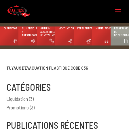
CHAUFFAGE
CLIMATISEURS
OUTILS /
VENTILATION
FERBLANTERIE
HUMIDIFICATION
RECHERCHE
/
ACCESSOIRES
DE
THERMOPOMPES
D’INSTALLATION
DOCUMENTA
TUYAUX D’ÉVACUATION PLASTIQUE CODE 636
CATÉGORIES
Liquidation
(3)
Promotions
(3)
PUBLICATIONS RÉCENTES