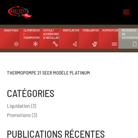
CHAUFFAGE
CLIMATISEURS
OUTILS /
VENTILATION
FERBLANTERIE
HUMIDIFICATION
RECHERCHE
/
ACCESSOIRES
DE
THERMOPOMPES
D’INSTALLATION
DOCUMENTA
THERMOPOMPE 21 SEER MODÈLE PLATINUM
CATÉGORIES
Liquidation
(3)
Promotions
(3)
PUBLICATIONS RÉCENTES