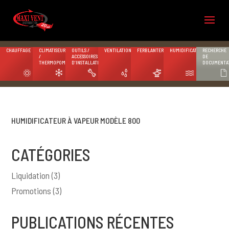
CHAUFFAGE
CLIMATISEURS
OUTILS /
VENTILATION
FERBLANTERIE
HUMIDIFICATION
RECHERCHE
/
ACCESSOIRES
DE
THERMOPOMPES
D’INSTALLATION
DOCUMENTA
HUMIDIFICATEUR À VAPEUR MODÈLE 800
CATÉGORIES
Liquidation
(3)
Promotions
(3)
PUBLICATIONS RÉCENTES