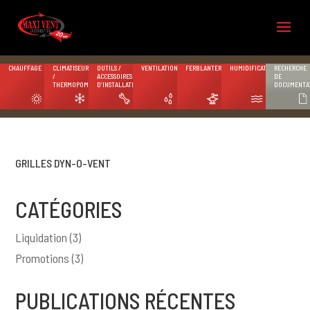
CHAUFFAGE
CLIMATISEURS
OUTILS /
VENTILATION
FERBLANTERIE
HUMIDIFICATION
RECHERCHE
/
ACCESSOIRES
DE
THERMOPOMPES
D’INSTALLATION
DOCUMENTA
GRILLES DYN-O-VENT
CATÉGORIES
Liquidation
(3)
Promotions
(3)
PUBLICATIONS RÉCENTES