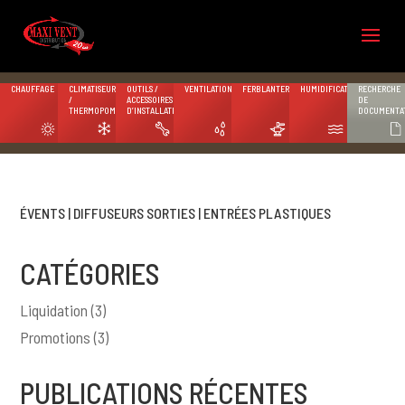
CHAUFFAGE
CLIMATISEURS
OUTILS /
VENTILATION
FERBLANTERIE
HUMIDIFICATION
RECHERCHE
/
ACCESSOIRES
DE
THERMOPOMPES
D’INSTALLATION
DOCUMENTA
ÉVENTS | DIFFUSEURS SORTIES | ENTRÉES PLASTIQUES
CATÉGORIES
Liquidation
(3)
Promotions
(3)
PUBLICATIONS RÉCENTES