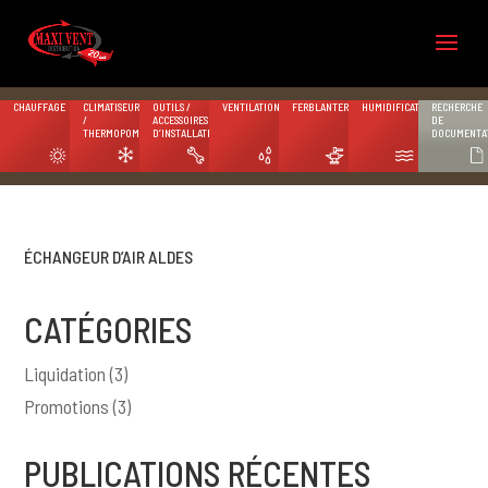
CHAUFFAGE
CLIMATISEURS
OUTILS /
VENTILATION
FERBLANTERIE
HUMIDIFICATION
RECHERCHE
/
ACCESSOIRES
DE
THERMOPOMPES
D’INSTALLATION
DOCUMENTA
ÉCHANGEUR D’AIR ALDES
CATÉGORIES
Liquidation
(3)
Promotions
(3)
PUBLICATIONS RÉCENTES