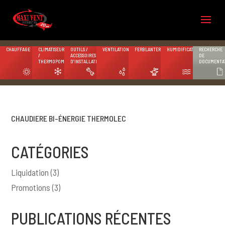
CHAUFFAGE
CLIMATISEURS
OUTILS /
VENTILATION
FERBLANTERIE
HUMIDIFICATION
RECHERCHE
/
ACCESSOIRES
DE
THERMOPOMPES
D’INSTALLATION
DOCUMENTA
CHAUDIERE BI-ÉNERGIE THERMOLEC
CATÉGORIES
Liquidation
(3)
Promotions
(3)
PUBLICATIONS RÉCENTES