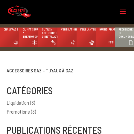
CHAUFFAGE
CLIMATISEURS
OUTILS /
VENTILATION
FERBLANTERIE
HUMIDIFICATION
RECHERCHE
/
ACCESSOIRES
DE
THERMOPOMPES
D’INSTALLATION
DOCUMENTA
ACCESSOIRES GAZ – TUYAUX À GAZ
CATÉGORIES
Liquidation
(3)
Promotions
(3)
PUBLICATIONS RÉCENTES