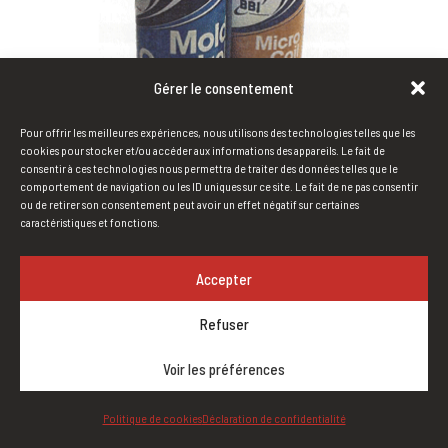
Gérer le consentement
Pour offrir les meilleures expériences, nous utilisons des technologies telles que les
cookies pour stocker et/ou accéder aux informations des appareils. Le fait de
consentir à ces technologies nous permettra de traiter des données telles que le
comportement de navigation ou les ID uniques sur ce site. Le fait de ne pas consentir
ou de retirer son consentement peut avoir un effet négatif sur certaines
caractéristiques et fonctions.
NETTOYANT POUR SERPENTIN DE MINI
Accepter
SPLIT
Refuser
par
acxdev
|
Jan 11, 2021
Voir les préférences
Politique de cookies
Déclaration de confidentialité