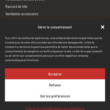
Raccord de tôle
Ventilation accessoires
Gérer le consentement
FERBLANTERIE
Fabrication
Pour offrir les meilleures expériences, nous utilisons des technologies telles que les
Outils
cookies pour stocker et/ou accéder aux informations des appareils. Le fait de
consentir à ces technologies nous permettra de traiter des données telles que le
comportement de navigation ou les ID uniques sur ce site. Le fait de ne pas consentir
ou de retirer son consentement peut avoir un effet négatif sur certaines
HUMIDIFICATION
caractéristiques et fonctions.
Humidification à vapeur
Humidification standard.
Accepter
Refuser
Voir les préférences
© 2017. Maxi Vent. Tous droits réservés
Politique de cookies
Déclaration de confidentialité