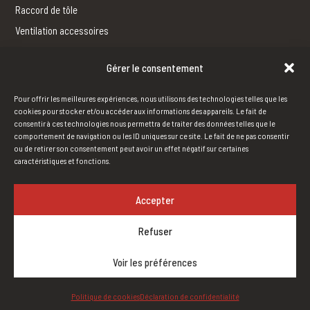
Raccord de tôle
Ventilation accessoires
Gérer le consentement
FERBLANTERIE
Fabrication
Pour offrir les meilleures expériences, nous utilisons des technologies telles que les
Outils
cookies pour stocker et/ou accéder aux informations des appareils. Le fait de
consentir à ces technologies nous permettra de traiter des données telles que le
comportement de navigation ou les ID uniques sur ce site. Le fait de ne pas consentir
ou de retirer son consentement peut avoir un effet négatif sur certaines
HUMIDIFICATION
caractéristiques et fonctions.
Humidification à vapeur
Humidification standard.
Accepter
Refuser
Voir les préférences
© 2017. Maxi Vent. Tous droits réservés
Politique de cookies
Déclaration de confidentialité