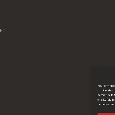
BEC
Pour offrir le
stocker et/ou 
permettra de t
site. Le fait 
certaines cara